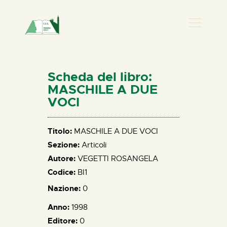
PRESENZA DONNA
HOME
Scheda del libro:
CHI SIAMO
MASCHILE A DUE
VOCI
NEWS
PERCORSI
Titolo:
MASCHILE A DUE VOCI
BIBLIOTECA
Sezione:
Articoli
ELISA SALERNO
Autore:
VEGETTI ROSANGELA
CONTATTI
Codice:
BI1
Nazione:
0
Anno:
1998
Editore:
0