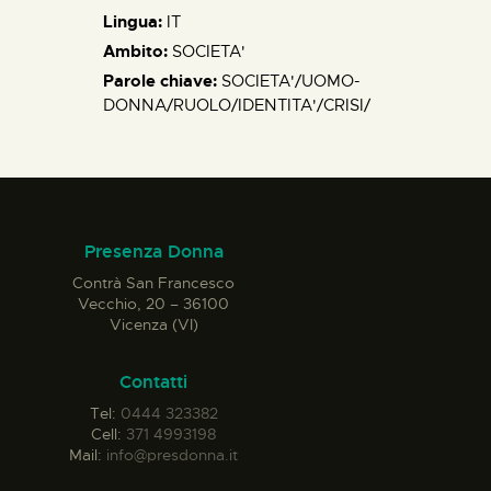
Lingua:
IT
Ambito:
SOCIETA'
Parole chiave:
SOCIETA'/UOMO-
DONNA/RUOLO/IDENTITA'/CRISI/
Presenza Donna
Contrà San Francesco
Vecchio, 20 – 36100
Vicenza (VI)
Contatti
Tel:
0444 323382
Cell:
371 4993198
Mail:
info@presdonna.it