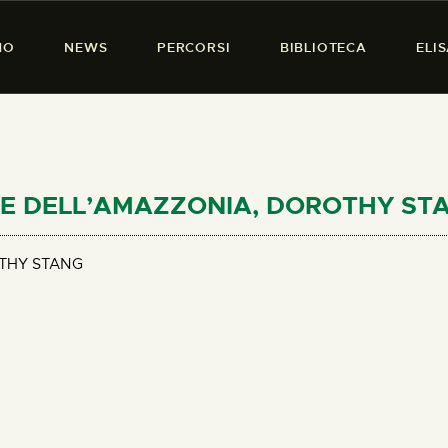
HOME
MO
NEWS
PERCORSI
BIBLIOTECA
ELI
CHI SIAMO
PRESENZA DONNA
NEWS
PERCORSI
TIRE DELL’AMAZZONIA, DOROTHY ST
BIBLIOTECA
THY STANG
ELISA SALERNO
CONTATTI