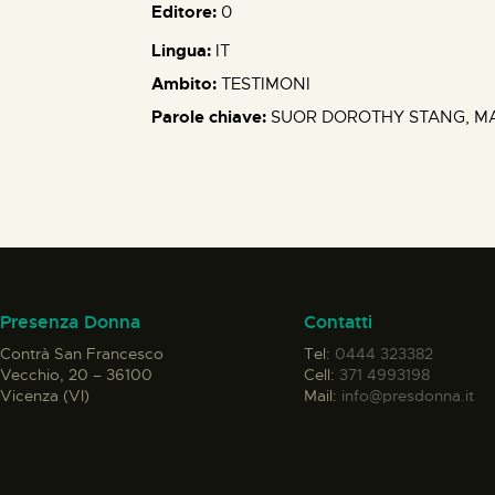
Editore:
0
Lingua:
IT
Ambito:
TESTIMONI
Parole chiave:
SUOR DOROTHY STANG, MA
Presenza Donna
Contatti
Contrà San Francesco
Tel:
0444 323382
Vecchio, 20 – 36100
Cell:
371 4993198
Vicenza (VI)
Mail:
info@presdonna.it