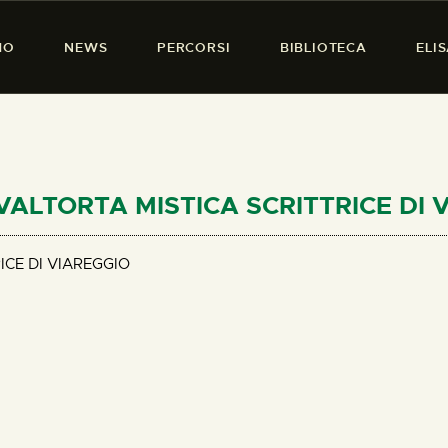
HOME
MO
NEWS
PERCORSI
BIBLIOTECA
ELI
CHI SIAMO
PRESENZA DONNA
NEWS
PERCORSI
A VALTORTA MISTICA SCRITTRICE DI
BIBLIOTECA
ICE DI VIAREGGIO
ELISA SALERNO
CONTATTI