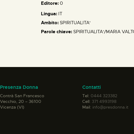
Editore:
0
Lingua:
IT
Ambito:
SPIRITUALITA'
Parole chiave:
SPIRITUALITA'/MARIA VAL
Presenza Donna
Contatti
Contrà San Francesco
Tel:
0444 323382
Vecchio, 20 – 36100
Cell:
371 4993198
Vicenza (VI)
Mail:
info@presdonna.it