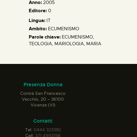
Anno:
2005
Editore:
0
Lingua:
IT
Ambito:
ECUMENISMO
Parole chiave:
ECUMENISMO,
TEOLOGIA, MARIOLOGIA, MARIA
Presenza Donna
Contrà San Francesco
Vecchio, 20 – 36100
Vicenza (VI)
Contatti
Tel:
0444 323382
Cell:
371 4993198