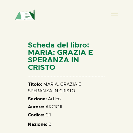
PRESENZA DONNA
HOME
Scheda del libro:
CHI SIAMO
MARIA: GRAZIA E
SPERANZA IN
NEWS
CRISTO
PERCORSI
BIBLIOTECA
Titolo:
MARIA: GRAZIA E
ELISA SALERNO
SPERANZA IN CRISTO
CONTATTI
Sezione:
Articoli
Autore:
ARCIC II
Codice:
Ci1
Nazione:
0