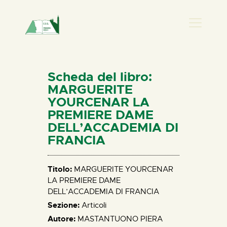
PRESENZA DONNA
HOME
Scheda del libro:
CHI SIAMO
MARGUERITE
YOURCENAR LA
NEWS
PREMIERE DAME
PERCORSI
DELL’ACCADEMIA DI
BIBLIOTECA
FRANCIA
ELISA SALERNO
CONTATTI
Titolo:
MARGUERITE YOURCENAR
LA PREMIERE DAME
DELL’ACCADEMIA DI FRANCIA
Sezione:
Articoli
Autore:
MASTANTUONO PIERA