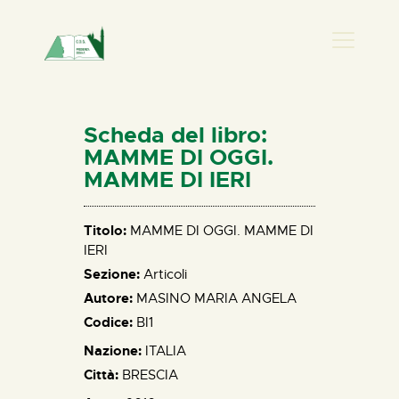
PRESENZA DONNA
HOME
Scheda del libro:
CHI SIAMO
MAMME DI OGGI.
MAMME DI IERI
NEWS
PERCORSI
Titolo:
MAMME DI OGGI. MAMME DI
BIBLIOTECA
IERI
ELISA SALERNO
Sezione:
Articoli
CONTATTI
Autore:
MASINO MARIA ANGELA
Codice:
BI1
Nazione:
ITALIA
Città:
BRESCIA