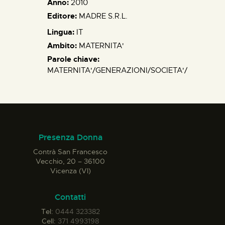
Anno:
2010
Editore:
MADRE S.R.L.
Lingua:
IT
Ambito:
MATERNITA'
Parole chiave:
MATERNITA'/GENERAZIONI/SOCIETA'/
Presenza Donna
Contrà San Francesco
Vecchio, 20 – 36100
Vicenza (VI)
Contatti
Tel:
0444 323382
Cell:
371 4993198