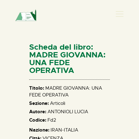
PRESENZA DONNA
HOME
Scheda del libro:
CHI SIAMO
MADRE GIOVANNA:
UNA FEDE
NEWS
OPERATIVA
PERCORSI
BIBLIOTECA
Titolo:
MADRE GIOVANNA: UNA
ELISA SALERNO
FEDE OPERATIVA
CONTATTI
Sezione:
Articoli
Autore:
ANTONIOLI LUCIA
Codice:
Fd2
Nazione:
IRAN-ITALIA
Città:
VICENZA