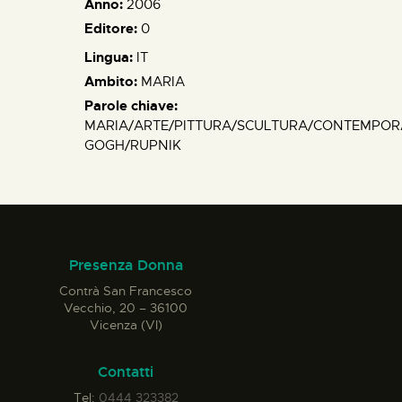
Anno:
2006
Editore:
0
Lingua:
IT
Ambito:
MARIA
Parole chiave:
MARIA/ARTE/PITTURA/SCULTURA/CONTEMPO
GOGH/RUPNIK
Presenza Donna
Contrà San Francesco
Vecchio, 20 – 36100
Vicenza (VI)
Contatti
Tel:
0444 323382