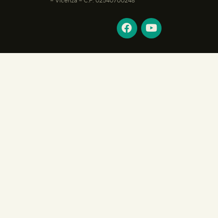
– Vicenza – C.F: 02540700248