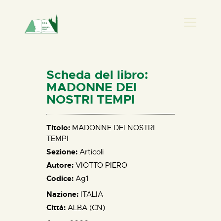
PRESENZA DONNA
HOME
Scheda del libro:
CHI SIAMO
MADONNE DEI
NOSTRI TEMPI
NEWS
PERCORSI
Titolo:
MADONNE DEI NOSTRI
BIBLIOTECA
TEMPI
ELISA SALERNO
Sezione:
Articoli
CONTATTI
Autore:
VIOTTO PIERO
Codice:
Ag1
Nazione:
ITALIA
Città:
ALBA (CN)