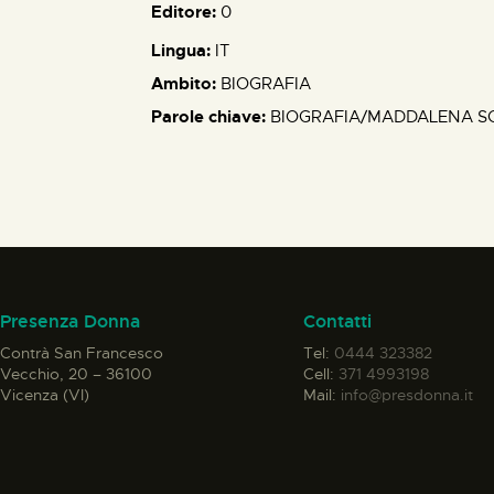
Editore:
0
Lingua:
IT
Ambito:
BIOGRAFIA
Parole chiave:
BIOGRAFIA/MADDALENA SO
Presenza Donna
Contatti
Contrà San Francesco
Tel:
0444 323382
Vecchio, 20 – 36100
Cell:
371 4993198
Vicenza (VI)
Mail:
info@presdonna.it