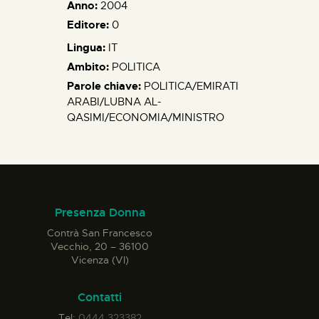
Anno:
2004
Editore:
0
Lingua:
IT
Ambito:
POLITICA
Parole chiave:
POLITICA/EMIRATI
ARABI/LUBNA AL-
QASIMI/ECONOMIA/MINISTRO
Presenza Donna
Contrà San Francesco
Vecchio, 20 – 36100
Vicenza (VI)
Contatti
Tel:
0444 323382