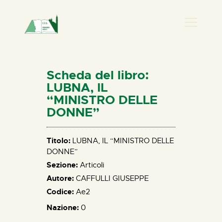
PRESENZA DONNA
HOME
Scheda del libro:
CHI SIAMO
LUBNA, IL
“MINISTRO DELLE
NEWS
DONNE”
PERCORSI
BIBLIOTECA
Titolo:
LUBNA, IL “MINISTRO DELLE
ELISA SALERNO
DONNE”
CONTATTI
Sezione:
Articoli
Autore:
CAFFULLI GIUSEPPE
Codice:
Ae2
Nazione:
0