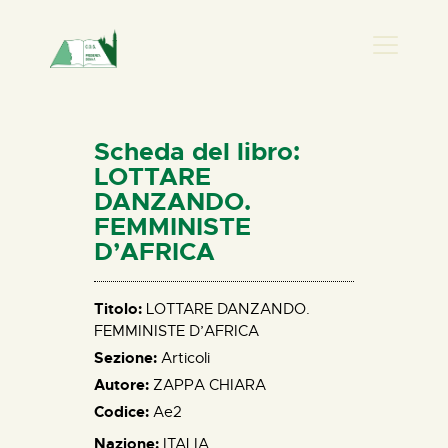
PRESENZA DONNA
HOME
Scheda del libro:
CHI SIAMO
LOTTARE
DANZANDO.
NEWS
FEMMINISTE
PERCORSI
D’AFRICA
BIBLIOTECA
ELISA SALERNO
Titolo:
LOTTARE DANZANDO.
CONTATTI
FEMMINISTE D’AFRICA
Sezione:
Articoli
Autore:
ZAPPA CHIARA
Codice:
Ae2
Nazione:
ITALIA