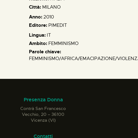
Città:
MILANO
Anno:
2010
Editore:
PIMEDIT
Lingua:
IT
Ambito:
FEMMINISMO
Parole chiave:
FEMMINISMO/AFRICA/EMACIPAZIONE/VIOLENZA
Presenza Donna
Contrà San Francesco
Vecchio, 20 – 36100
Vicenza (VI)
Contatti