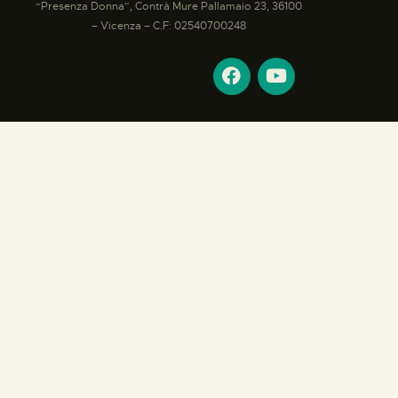
“Presenza Donna”, Contrà Mure Pallamaio 23, 36100
– Vicenza – C.F: 02540700248