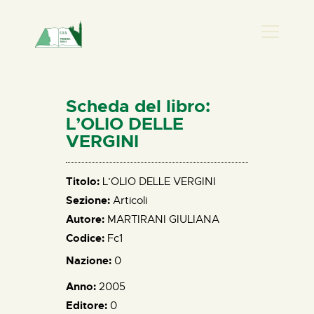
PRESENZA DONNA
HOME
Scheda del libro:
CHI SIAMO
L’OLIO DELLE
VERGINI
NEWS
PERCORSI
Titolo:
L’OLIO DELLE VERGINI
BIBLIOTECA
Sezione:
Articoli
ELISA SALERNO
Autore:
MARTIRANI GIULIANA
CONTATTI
Codice:
Fc1
Nazione:
0
Anno:
2005
Editore:
0