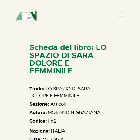
PRESENZA DONNA
HOME
Scheda del libro: LO
CHI SIAMO
SPAZIO DI SARA
DOLORE E
NEWS
FEMMINILE
PERCORSI
BIBLIOTECA
Titolo:
LO SPAZIO DI SARA
ELISA SALERNO
DOLORE E FEMMINILE
CONTATTI
Sezione:
Articoli
Autore:
MORANDIN GRAZIANA
Codice:
Fd2
Nazione:
ITALIA
Città:
VICENZA