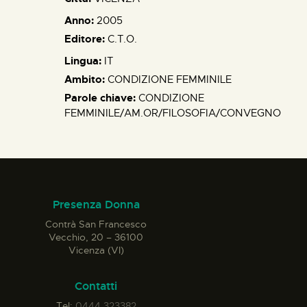
Anno:
2005
Editore:
C.T.O.
Lingua:
IT
Ambito:
CONDIZIONE FEMMINILE
Parole chiave:
CONDIZIONE
FEMMINILE/AM.OR/FILOSOFIA/CONVEGNO
Presenza Donna
Contrà San Francesco
Vecchio, 20 – 36100
Vicenza (VI)
Contatti
Tel:
0444 323382