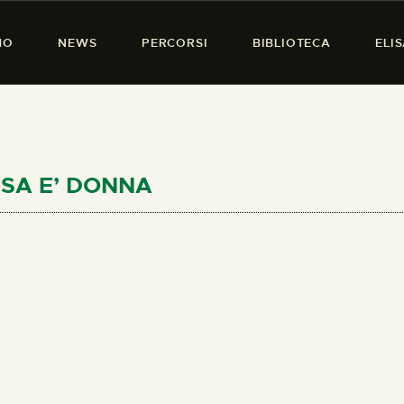
HOME
MO
NEWS
PERCORSI
BIBLIOTECA
ELI
CHI SIAMO
PRESENZA DONNA
NEWS
PERCORSI
RESA E’ DONNA
BIBLIOTECA
ELISA SALERNO
CONTATTI