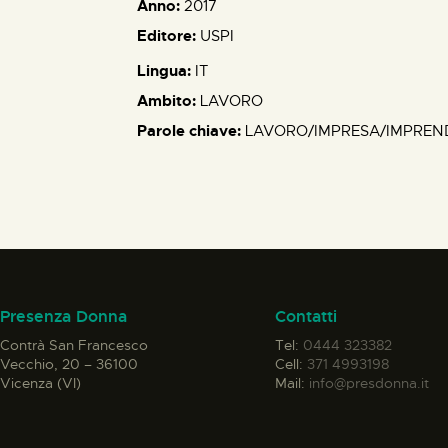
Anno:
2017
Editore:
USPI
Lingua:
IT
Ambito:
LAVORO
Parole chiave:
LAVORO/IMPRESA/IMPRENDI
Presenza Donna
Contatti
Contrà San Francesco
Tel:
0444 323382
Vecchio, 20 – 36100
Cell:
371 4993198
Vicenza (VI)
Mail:
info@presdonna.it