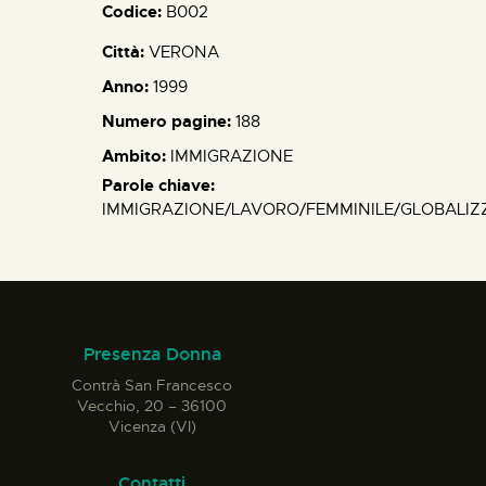
Codice:
B002
Città:
VERONA
Anno:
1999
Numero pagine:
188
Ambito:
IMMIGRAZIONE
Parole chiave:
IMMIGRAZIONE/LAVORO/FEMMINILE/GLOBALIZZ
Presenza Donna
Contrà San Francesco
Vecchio, 20 – 36100
Vicenza (VI)
Contatti