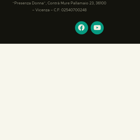
“Presenza Donna”, Contrà Mure Pallamaio 23, 36100
– Vicenza – C.F: 02540700248