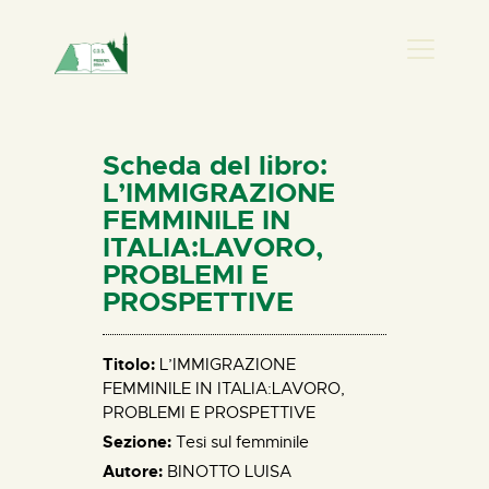
PRESENZA DONNA
HOME
Scheda del libro:
CHI SIAMO
L’IMMIGRAZIONE
FEMMINILE IN
NEWS
ITALIA:LAVORO,
PERCORSI
PROBLEMI E
BIBLIOTECA
PROSPETTIVE
ELISA SALERNO
CONTATTI
Titolo:
L’IMMIGRAZIONE
FEMMINILE IN ITALIA:LAVORO,
PROBLEMI E PROSPETTIVE
Sezione:
Tesi sul femminile
Autore:
BINOTTO LUISA