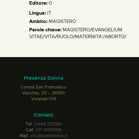
Editore:
0
Lingua:
IT
Ambito:
MAGISTERO
Parole chiave:
MAGISTERO/EVANGELIUM
VITAE/VITA/RUOLO/MATERNITA'/ABORTO/
Presenza Donna
Contrà San Francesco
Vecchio, 20 – 36100
Vicenza (VI)
Contatti
Tel:
0444 323382
Cell:
371 4993198
Mail:
info@presdonna.it