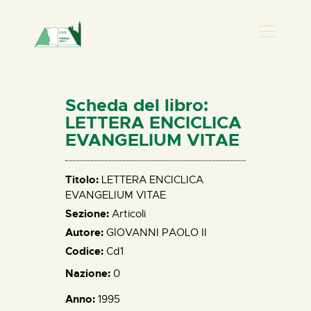
PRESENZA DONNA
HOME
Scheda del libro:
CHI SIAMO
LETTERA ENCICLICA
EVANGELIUM VITAE
NEWS
PERCORSI
Titolo:
LETTERA ENCICLICA
BIBLIOTECA
EVANGELIUM VITAE
ELISA SALERNO
Sezione:
Articoli
CONTATTI
Autore:
GIOVANNI PAOLO II
Codice:
Cd1
Nazione:
0
Anno:
1995