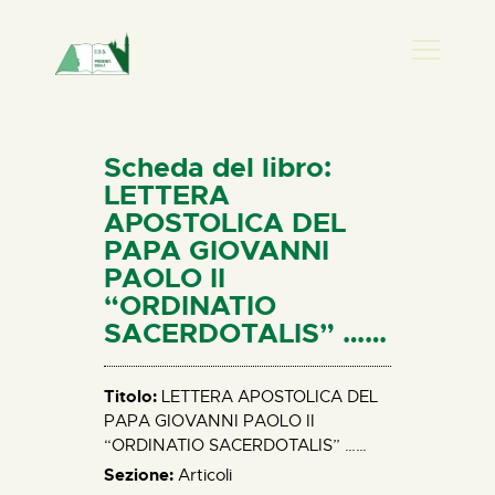
PRESENZA DONNA
HOME
Scheda del libro:
CHI SIAMO
LETTERA
APOSTOLICA DEL
NEWS
PAPA GIOVANNI
PERCORSI
PAOLO II
BIBLIOTECA
“ORDINATIO
SACERDOTALIS” ……
ELISA SALERNO
CONTATTI
Titolo:
LETTERA APOSTOLICA DEL
PAPA GIOVANNI PAOLO II
“ORDINATIO SACERDOTALIS” ……
Sezione:
Articoli