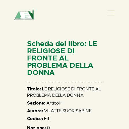
PRESENZA DONNA
HOME
Scheda del libro: LE
CHI SIAMO
RELIGIOSE DI
FRONTE AL
NEWS
PROBLEMA DELLA
PERCORSI
DONNA
BIBLIOTECA
ELISA SALERNO
Titolo:
LE RELIGIOSE DI FRONTE AL
CONTATTI
PROBLEMA DELLA DONNA
Sezione:
Articoli
Autore:
VILATTE SUOR SABINE
Codice:
Ei1
Nazione:
0