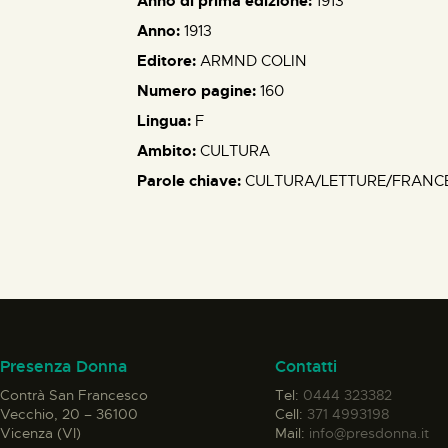
Anno di prima edizione:
1913
Anno:
1913
Editore:
ARMND COLIN
Numero pagine:
160
Lingua:
F
Ambito:
CULTURA
Parole chiave:
CULTURA/LETTURE/FRANC
Presenza Donna
Contatti
Contrà San Francesco
Tel:
0444 323382
Vecchio, 20 – 36100
Cell:
371 4993198
Vicenza (VI)
Mail:
info@presdonna.it