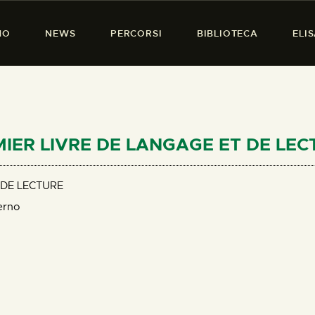
HOME
MO
NEWS
PERCORSI
BIBLIOTECA
ELI
CHI SIAMO
PRESENZA DONNA
NEWS
PERCORSI
REMIER LIVRE DE LANGAGE ET DE LE
BIBLIOTECA
 DE LECTURE
ELISA SALERNO
erno
CONTATTI