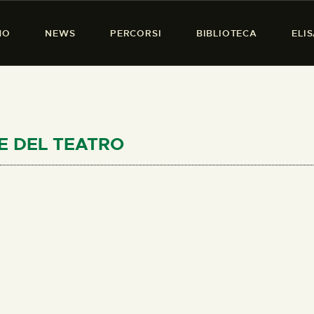
HOME
MO
NEWS
PERCORSI
BIBLIOTECA
ELI
CHI SIAMO
PRESENZA DONNA
NEWS
PERCORSI
USE DEL TEATRO
BIBLIOTECA
ELISA SALERNO
CONTATTI