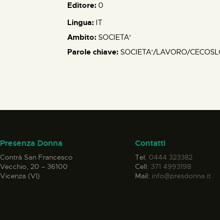
Editore:
0
Lingua:
IT
Ambito:
SOCIETA'
Parole chiave:
SOCIETA'/LAVORO/CECOSL
Presenza Donna
Contatti
Contrà San Francesco
Tel:
0444 323382
Vecchio, 20 – 36100
Cell:
371 4993198
Vicenza (VI)
Mail:
info@presdonna.it