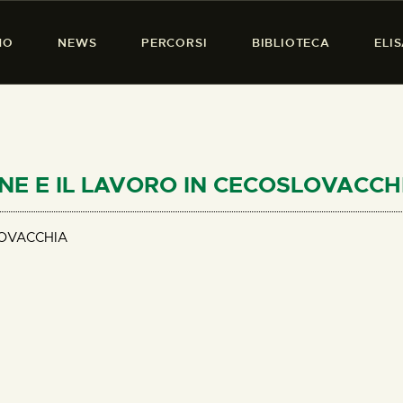
HOME
MO
NEWS
PERCORSI
BIBLIOTECA
ELI
CHI SIAMO
PRESENZA DONNA
NEWS
PERCORSI
ONNE E IL LAVORO IN CECOSLOVACCH
BIBLIOTECA
LOVACCHIA
ELISA SALERNO
CONTATTI