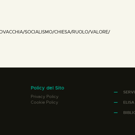
OVACCHIA/SOCIALISMO/CHIESA/RUOLO/VALORE/
Policy del Sito
SERVI
Privacy Policy
Cookie Policy
ELIS
BIBL