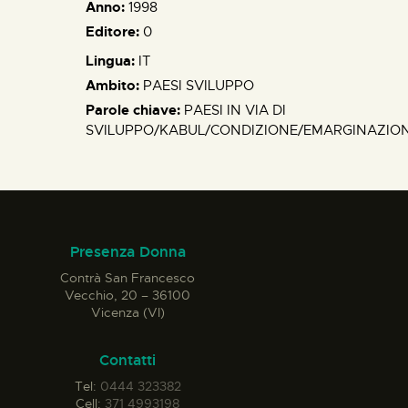
Anno:
1998
Editore:
0
Lingua:
IT
Ambito:
PAESI SVILUPPO
Parole chiave:
PAESI IN VIA DI
SVILUPPO/KABUL/CONDIZIONE/EMARGINAZIO
Presenza Donna
Contrà San Francesco
Vecchio, 20 – 36100
Vicenza (VI)
Contatti
Tel:
0444 323382
Cell:
371 4993198