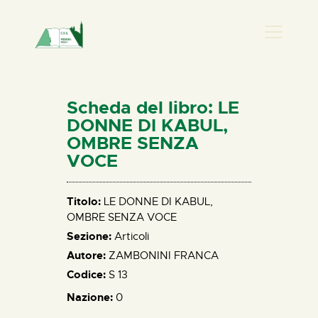
PRESENZA DONNA
HOME
Scheda del libro: LE
CHI SIAMO
DONNE DI KABUL,
OMBRE SENZA
NEWS
VOCE
PERCORSI
BIBLIOTECA
Titolo:
LE DONNE DI KABUL,
ELISA SALERNO
OMBRE SENZA VOCE
CONTATTI
Sezione:
Articoli
Autore:
ZAMBONINI FRANCA
Codice:
S 13
Nazione:
0