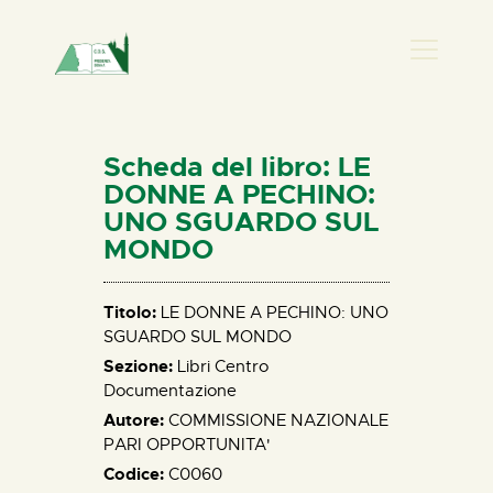
PRESENZA DONNA
HOME
Scheda del libro: LE
CHI SIAMO
DONNE A PECHINO:
UNO SGUARDO SUL
NEWS
MONDO
PERCORSI
BIBLIOTECA
Titolo:
LE DONNE A PECHINO: UNO
ELISA SALERNO
SGUARDO SUL MONDO
CONTATTI
Sezione:
Libri Centro
Documentazione
Autore:
COMMISSIONE NAZIONALE
PARI OPPORTUNITA'
Codice:
C0060