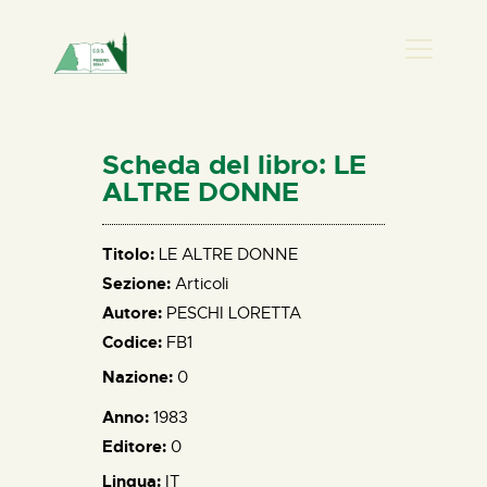
PRESENZA DONNA
HOME
Scheda del libro: LE
CHI SIAMO
ALTRE DONNE
NEWS
PERCORSI
Titolo:
LE ALTRE DONNE
Sezione:
Articoli
BIBLIOTECA
Autore:
PESCHI LORETTA
ELISA SALERNO
Codice:
FB1
CONTATTI
Nazione:
0
Anno:
1983
Editore:
0
Lingua:
IT