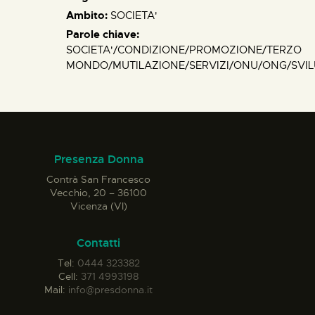
Ambito:
SOCIETA'
Parole chiave:
SOCIETA'/CONDIZIONE/PROMOZIONE/TERZO
MONDO/MUTILAZIONE/SERVIZI/ONU/ONG/SVI
Presenza Donna
Contrà San Francesco
Vecchio, 20 – 36100
Vicenza (VI)
Contatti
Tel:
0444 323382
Cell:
371 4993198
Mail:
info@presdonna.it