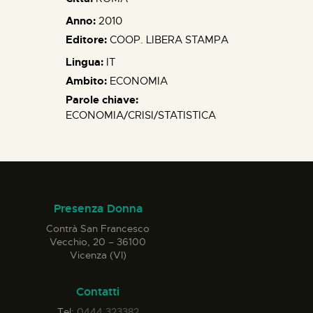
Anno:
2010
Editore:
COOP. LIBERA STAMPA
Lingua:
IT
Ambito:
ECONOMIA
Parole chiave:
ECONOMIA/CRISI/STATISTICA
Presenza Donna
Contrà San Francesco
Vecchio, 20 – 36100
Vicenza (VI)
Contatti
Tel:
0444 323382