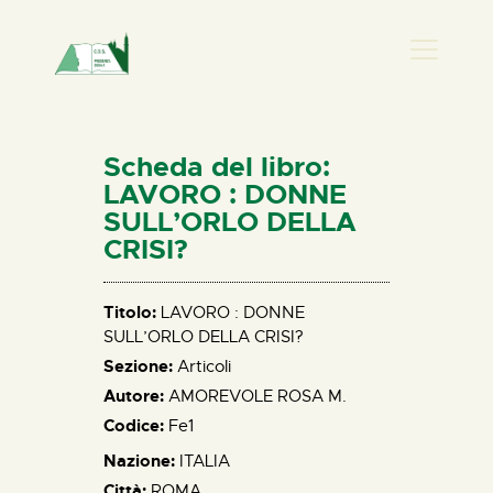
PRESENZA DONNA
HOME
Scheda del libro:
CHI SIAMO
LAVORO : DONNE
SULL’ORLO DELLA
NEWS
CRISI?
PERCORSI
BIBLIOTECA
Titolo:
LAVORO : DONNE
ELISA SALERNO
SULL’ORLO DELLA CRISI?
CONTATTI
Sezione:
Articoli
Autore:
AMOREVOLE ROSA M.
Codice:
Fe1
Nazione:
ITALIA
Città:
ROMA