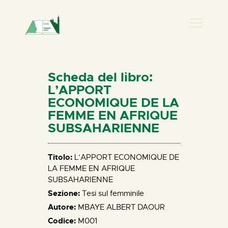
PRESENZA DONNA
HOME
Scheda del libro:
CHI SIAMO
L’APPORT
ECONOMIQUE DE LA
NEWS
FEMME EN AFRIQUE
PERCORSI
SUBSAHARIENNE
BIBLIOTECA
ELISA SALERNO
Titolo:
L’APPORT ECONOMIQUE DE
CONTATTI
LA FEMME EN AFRIQUE
SUBSAHARIENNE
Sezione:
Tesi sul femminile
Autore:
MBAYE ALBERT DAOUR
Codice:
M001