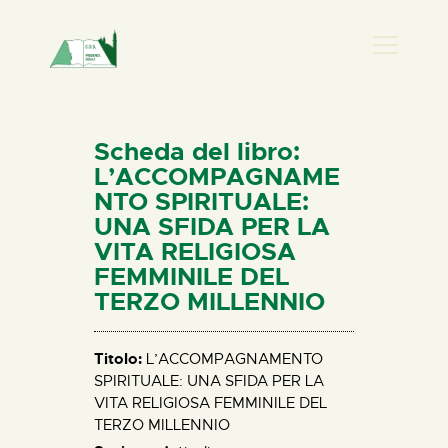
PRESENZA DONNA
HOME
Scheda del libro:
CHI SIAMO
L’ACCOMPAGNAME
NTO SPIRITUALE:
NEWS
UNA SFIDA PER LA
PERCORSI
VITA RELIGIOSA
BIBLIOTECA
FEMMINILE DEL
TERZO MILLENNIO
ELISA SALERNO
CONTATTI
Titolo:
L’ACCOMPAGNAMENTO
SPIRITUALE: UNA SFIDA PER LA
VITA RELIGIOSA FEMMINILE DEL
TERZO MILLENNIO