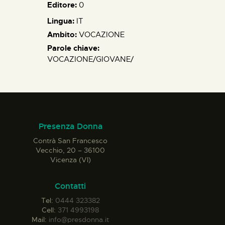
Editore:
0
Lingua:
IT
Ambito:
VOCAZIONE
Parole chiave:
VOCAZIONE/GIOVANE/
Presenza Donna
Contrà San Francesco
Vecchio, 20 – 36100
Vicenza (VI)
Contatti
Tel:
0444 323382
Cell:
371 4993198
Mail:
info@presdonna.it