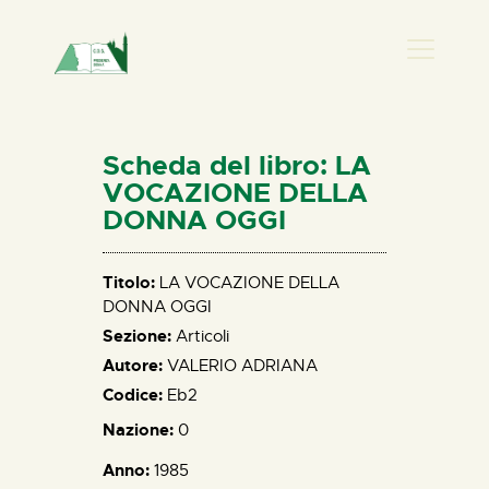
PRESENZA DONNA
HOME
Scheda del libro: LA
CHI SIAMO
VOCAZIONE DELLA
DONNA OGGI
NEWS
PERCORSI
Titolo:
LA VOCAZIONE DELLA
BIBLIOTECA
DONNA OGGI
ELISA SALERNO
Sezione:
Articoli
CONTATTI
Autore:
VALERIO ADRIANA
Codice:
Eb2
Nazione:
0
Anno:
1985