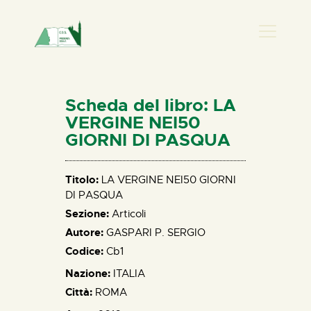
PRESENZA DONNA
HOME
Scheda del libro: LA
CHI SIAMO
VERGINE NEI50
GIORNI DI PASQUA
NEWS
PERCORSI
Titolo:
LA VERGINE NEI50 GIORNI
BIBLIOTECA
DI PASQUA
ELISA SALERNO
Sezione:
Articoli
CONTATTI
Autore:
GASPARI P. SERGIO
Codice:
Cb1
Nazione:
ITALIA
Città:
ROMA