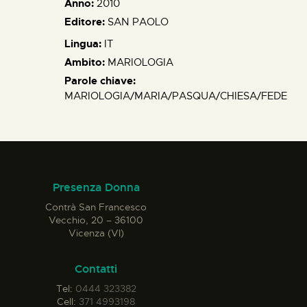
Anno:
2010
Editore:
SAN PAOLO
Lingua:
IT
Ambito:
MARIOLOGIA
Parole chiave:
MARIOLOGIA/MARIA/PASQUA/CHIESA/FEDE
Presenza Donna
Contrà San Francesco
Vecchio, 20 – 36100
Vicenza (VI)
Contatti
Tel:
0444 323382
Cell:
371 4993198