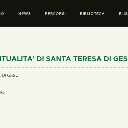
HOME
MO
NEWS
PERCORSI
BIBLIOTECA
ELI
CHI SIAMO
PRESENZA DONNA
NEWS
PERCORSI
IRITUALITA’ DI SANTA TERESA DI GES
BIBLIOTECA
 DI GESU’
ELISA SALERNO
TO
CONTATTI