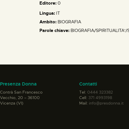
Editore:
0
Lingua:
IT
Ambito:
BIOGRAFIA
Parole chiave:
BIOGRAFIA/SPIRITUALITA'/
Presenza Donna
Contatti
Contrà San Francesco
Tel:
0444 323382
Vecchio, 20 – 36100
Cell:
371 4993198
Vicenza (VI)
Mail:
info@presdonna.it