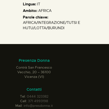
Lingua:
IT
Ambito:
AFRICA
Parole chiave:
AFRICA/INTEGRAZIONE/TUTSI E
HUTU/LOTTA/BURUNDI
Presenza Donna
Contrà San Francesco
Vecchio, 20 – 36100
Vicenza (VI)
Contatti
Tel:
0444 323382
Cell:
371 4993198
Mail:
info@presdonna.it