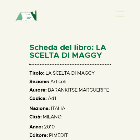
PRESENZA DONNA
HOME
Scheda del libro: LA
CHI SIAMO
SCELTA DI MAGGY
NEWS
PERCORSI
Titolo:
LA SCELTA DI MAGGY
Sezione:
Articoli
BIBLIOTECA
Autore:
BARANKITSE MARGUERITE
ELISA SALERNO
Codice:
Ad1
CONTATTI
Nazione:
ITALIA
Città:
MILANO
Anno:
2010
Editore:
PIMEDIT