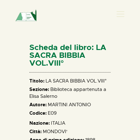
PRESENZA DONNA
HOME
Scheda del libro: LA
CHI SIAMO
SACRA BIBBIA
VOL.VIII°
NEWS
PERCORSI
Titolo:
LA SACRA BIBBIA VOL.VIII°
BIBLIOTECA
Sezione:
Biblioteca appartenuta a
ELISA SALERNO
Elisa Salerno
CONTATTI
Autore:
MARTINI ANTONIO
Codice:
E09
Nazione:
ITALIA
Città:
MONDOVI'
Anno di prima edizione:
1898