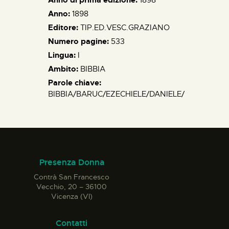
Anno:
1898
Editore:
TIP.ED.VESC.GRAZIANO
Numero pagine:
533
Lingua:
I
Ambito:
BIBBIA
Parole chiave:
BIBBIA/BARUC/EZECHIELE/DANIELE/
Presenza Donna
Contrà San Francesco
Vecchio, 20 – 36100
Vicenza (VI)
Contatti