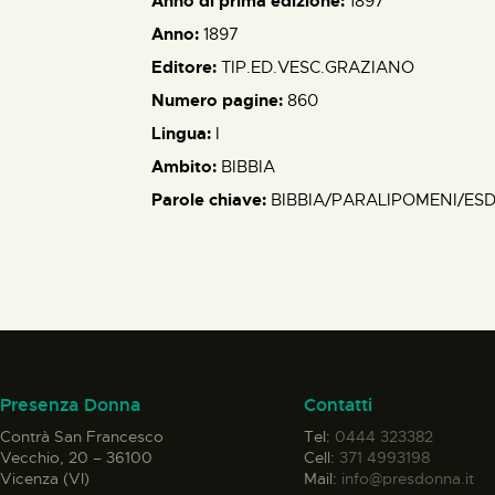
Anno di prima edizione:
1897
Anno:
1897
Editore:
TIP.ED.VESC.GRAZIANO
Numero pagine:
860
Lingua:
I
Ambito:
BIBBIA
Parole chiave:
BIBBIA/PARALIPOMENI/ESD
Presenza Donna
Contatti
Contrà San Francesco
Tel:
0444 323382
Vecchio, 20 – 36100
Cell:
371 4993198
Vicenza (VI)
Mail:
info@presdonna.it