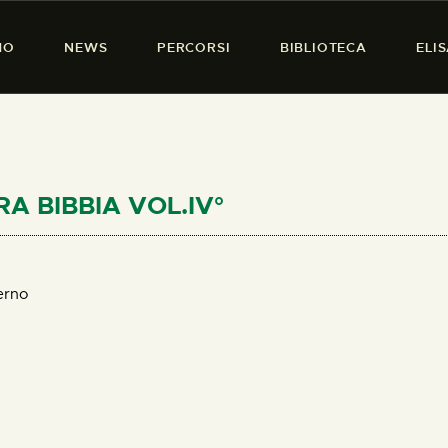
HOME
MO
NEWS
PERCORSI
BIBLIOTECA
ELI
CHI SIAMO
PRESENZA DONNA
NEWS
PERCORSI
CRA BIBBIA VOL.IV°
BIBLIOTECA
ELISA SALERNO
erno
CONTATTI