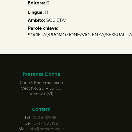
Editore:
0
Lingua:
IT
Ambito:
SOCIETA'
Parole chiave:
SOCIETA'/PROMOZIONE/VIOLENZA/SESSUALITA'
Presenza Donna
Contrà San Francesco
Vecchio, 20 – 36100
Vicenza (VI)
Contatti
Tel:
0444 323382
Cell:
371 4993198
Mail:
info@presdonna.it