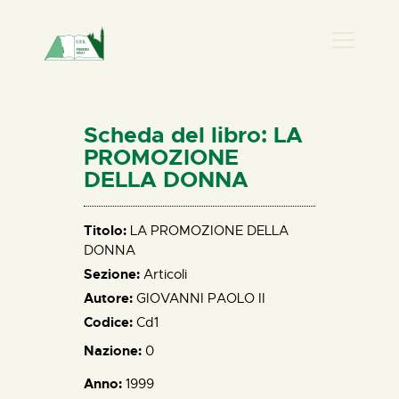
PRESENZA DONNA
HOME
Scheda del libro: LA
CHI SIAMO
PROMOZIONE
DELLA DONNA
NEWS
PERCORSI
Titolo:
LA PROMOZIONE DELLA
BIBLIOTECA
DONNA
ELISA SALERNO
Sezione:
Articoli
CONTATTI
Autore:
GIOVANNI PAOLO II
Codice:
Cd1
Nazione:
0
Anno:
1999