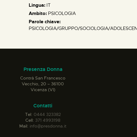
Lingua:
IT
Ambito:
PSICOLOGIA
Parole chiave:
PSICOLOGIA/GRUPPO/SOCIOLOGIA/ADOLESCE
Presenza Donna
Contrà San Francesco
Vecchio, 20 – 36100
Vicenza (VI)
Contatti
Tel:
0444 323382
Cell:
371 4993198
Mail:
info@presdonna.it