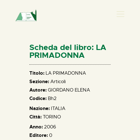
PRESENZA DONNA
HOME
Scheda del libro: LA
CHI SIAMO
PRIMADONNA
NEWS
PERCORSI
Titolo:
LA PRIMADONNA
Sezione:
Articoli
BIBLIOTECA
Autore:
GIORDANO ELENA
ELISA SALERNO
Codice:
Bh2
CONTATTI
Nazione:
ITALIA
Città:
TORINO
Anno:
2006
Editore:
0