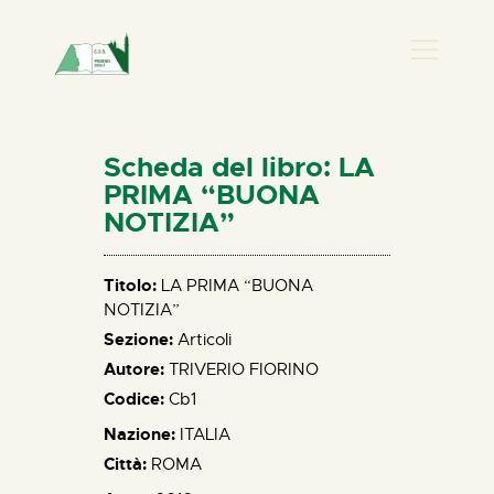
PRESENZA DONNA
HOME
Scheda del libro: LA
CHI SIAMO
PRIMA “BUONA
NOTIZIA”
NEWS
PERCORSI
Titolo:
LA PRIMA “BUONA
BIBLIOTECA
NOTIZIA”
ELISA SALERNO
Sezione:
Articoli
CONTATTI
Autore:
TRIVERIO FIORINO
Codice:
Cb1
Nazione:
ITALIA
Città:
ROMA