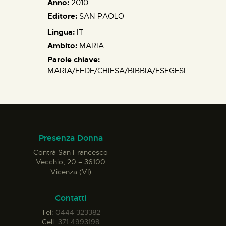
Anno:
2010
Editore:
SAN PAOLO
Lingua:
IT
Ambito:
MARIA
Parole chiave:
MARIA/FEDE/CHIESA/BIBBIA/ESEGESI
Presenza Donna
Contrà San Francesco
Vecchio, 20 – 36100
Vicenza (VI)
Contatti
Tel:
0444 323382
Cell:
371 4993198