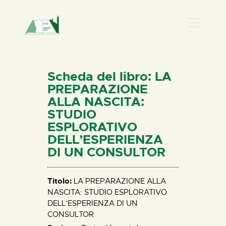
PRESENZA DONNA
HOME
Scheda del libro: LA
CHI SIAMO
PREPARAZIONE
ALLA NASCITA:
NEWS
STUDIO
PERCORSI
ESPLORATIVO
BIBLIOTECA
DELL’ESPERIENZA
DI UN CONSULTOR
ELISA SALERNO
CONTATTI
Titolo:
LA PREPARAZIONE ALLA
NASCITA: STUDIO ESPLORATIVO
DELL’ESPERIENZA DI UN
CONSULTOR