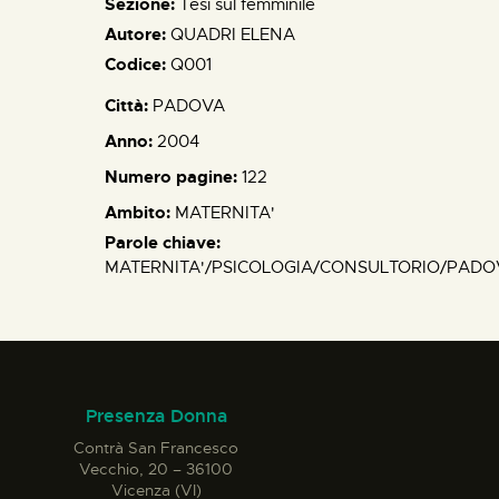
Sezione:
Tesi sul femminile
Autore:
QUADRI ELENA
Codice:
Q001
Città:
PADOVA
Anno:
2004
Numero pagine:
122
Ambito:
MATERNITA'
Parole chiave:
MATERNITA'/PSICOLOGIA/CONSULTORIO/PADO
Presenza Donna
Contrà San Francesco
Vecchio, 20 – 36100
Vicenza (VI)