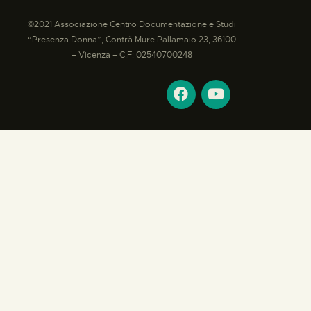
©2021 Associazione Centro Documentazione e Studi
“Presenza Donna”, Contrà Mure Pallamaio 23, 36100
– Vicenza – C.F: 02540700248