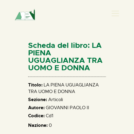
PRESENZA DONNA
HOME
Scheda del libro: LA
CHI SIAMO
PIENA
UGUAGLIANZA TRA
NEWS
UOMO E DONNA
PERCORSI
BIBLIOTECA
Titolo:
LA PIENA UGUAGLIANZA
ELISA SALERNO
TRA UOMO E DONNA
CONTATTI
Sezione:
Articoli
Autore:
GIOVANNI PAOLO II
Codice:
Cd1
Nazione:
0