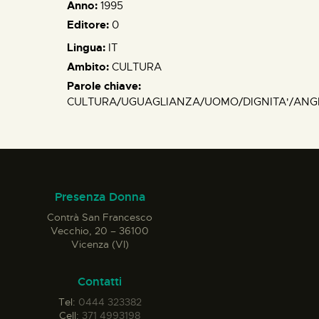
Anno:
1995
Editore:
0
Lingua:
IT
Ambito:
CULTURA
Parole chiave:
CULTURA/UGUAGLIANZA/UOMO/DIGNITA'/ANGE
Presenza Donna
Contrà San Francesco
Vecchio, 20 – 36100
Vicenza (VI)
Contatti
Tel:
0444 323382
Cell:
371 4993198