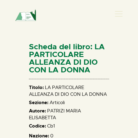
PRESENZA DONNA
HOME
Scheda del libro: LA
CHI SIAMO
PARTICOLARE
ALLEANZA DI DIO
NEWS
CON LA DONNA
PERCORSI
BIBLIOTECA
Titolo:
LA PARTICOLARE
ELISA SALERNO
ALLEANZA DI DIO CON LA DONNA
CONTATTI
Sezione:
Articoli
Autore:
PATRIZI MARIA
ELISABETTA
Codice:
Cb1
Nazione:
0