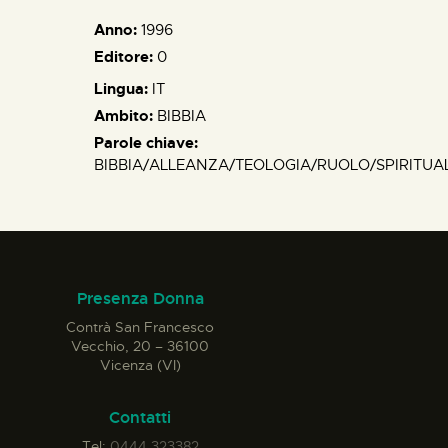
Anno:
1996
Editore:
0
Lingua:
IT
Ambito:
BIBBIA
Parole chiave:
BIBBIA/ALLEANZA/TEOLOGIA/RUOLO/SPIRITUAL
Presenza Donna
Contrà San Francesco
Vecchio, 20 – 36100
Vicenza (VI)
Contatti
Tel:
0444 323382