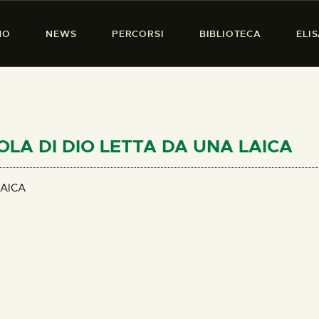
HOME
MO
NEWS
PERCORSI
BIBLIOTECA
ELI
CHI SIAMO
PRESENZA DONNA
NEWS
PERCORSI
AROLA DI DIO LETTA DA UNA LAICA
BIBLIOTECA
LAICA
ELISA SALERNO
CONTATTI