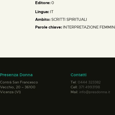
Editore:
0
Lingua:
IT
Ambito:
SCRITTI SPIRITUALI
Parole chiave:
INTERPRETAZIONE FEMMINIL
Presenza Donna
Contatti
Contrà San Francesco
Tel:
0444 323382
Vecchio, 20 – 36100
Cell:
371 4993198
Vicenza (VI)
Mail:
info@presdonna.it