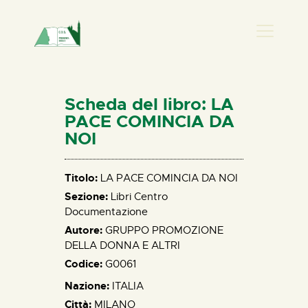
PRESENZA DONNA
HOME
Scheda del libro: LA
CHI SIAMO
PACE COMINCIA DA
NOI
NEWS
PERCORSI
Titolo:
LA PACE COMINCIA DA NOI
BIBLIOTECA
Sezione:
Libri Centro
ELISA SALERNO
Documentazione
CONTATTI
Autore:
GRUPPO PROMOZIONE
DELLA DONNA E ALTRI
Codice:
G0061
Nazione:
ITALIA
Città:
MILANO