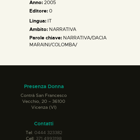
Anno:
2005
Editore:
0
Lingua:
IT
Ambito:
NARRATIVA
Parole chiave:
NARRATIVA/DACIA
MARAINI/COLOMBA/
Presenza Donna
Contrà San Francesco
Vecchio, 20 – 36100
Vicenza (VI)
Contatti
Tel:
0444 323382
Cell:
371 4993198