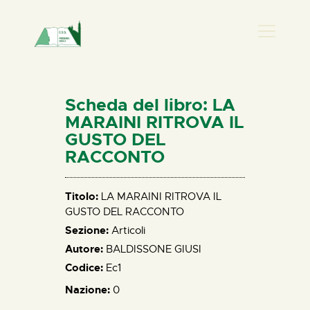
PRESENZA DONNA
HOME
Scheda del libro: LA
CHI SIAMO
MARAINI RITROVA IL
GUSTO DEL
NEWS
RACCONTO
PERCORSI
BIBLIOTECA
Titolo:
LA MARAINI RITROVA IL
ELISA SALERNO
GUSTO DEL RACCONTO
CONTATTI
Sezione:
Articoli
Autore:
BALDISSONE GIUSI
Codice:
Ec1
Nazione:
0