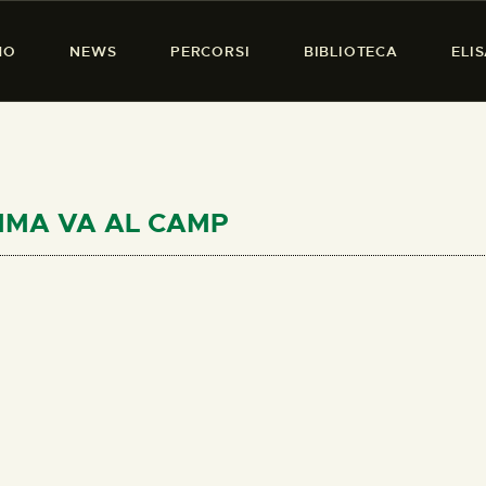
HOME
MO
NEWS
PERCORSI
BIBLIOTECA
ELI
CHI SIAMO
PRESENZA DONNA
NEWS
PERCORSI
AMMA VA AL CAMP
BIBLIOTECA
ELISA SALERNO
CONTATTI