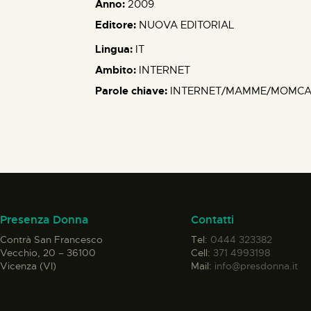
Anno:
2009
Editore:
NUOVA EDITORIAL
Lingua:
IT
Ambito:
INTERNET
Parole chiave:
INTERNET/MAMME/MOMCA
Presenza Donna
Contatti
Contrà San Francesco
Tel:
0444 323382
Vecchio, 20 – 36100
Cell:
371 4993198
Vicenza (VI)
Mail:
info@presdonna.it