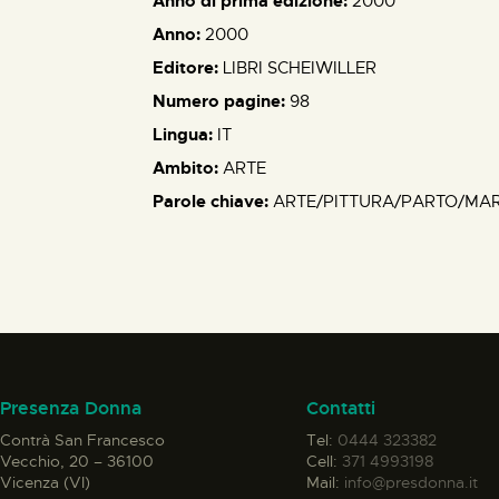
Anno di prima edizione:
2000
Anno:
2000
Editore:
LIBRI SCHEIWILLER
Numero pagine:
98
Lingua:
IT
Ambito:
ARTE
Parole chiave:
ARTE/PITTURA/PARTO/MA
Presenza Donna
Contatti
Contrà San Francesco
Tel:
0444 323382
Vecchio, 20 – 36100
Cell:
371 4993198
Vicenza (VI)
Mail:
info@presdonna.it