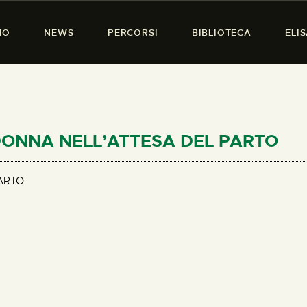
HOME
MO
NEWS
PERCORSI
BIBLIOTECA
ELI
CHI SIAMO
PRESENZA DONNA
NEWS
PERCORSI
MADONNA NELL’ATTESA DEL PARTO
BIBLIOTECA
ARTO
ELISA SALERNO
CONTATTI