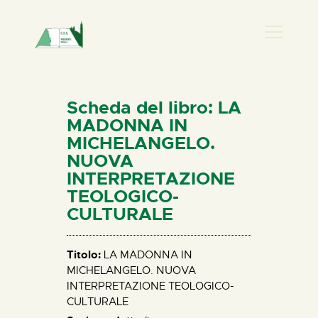
PRESENZA DONNA
HOME
Scheda del libro: LA
CHI SIAMO
MADONNA IN
MICHELANGELO.
NEWS
NUOVA
PERCORSI
INTERPRETAZIONE
BIBLIOTECA
TEOLOGICO-
CULTURALE
ELISA SALERNO
CONTATTI
Titolo:
LA MADONNA IN
MICHELANGELO. NUOVA
INTERPRETAZIONE TEOLOGICO-
CULTURALE