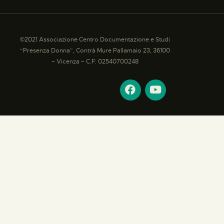
©2021 Associazione Centro Documentazione e Studi
“Presenza Donna”, Contrà Mure Pallamaio 23, 36100
– Vicenza – C.F: 02540700248