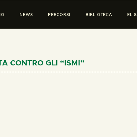
HOME
MO
NEWS
PERCORSI
BIBLIOTECA
ELI
CHI SIAMO
PRESENZA DONNA
NEWS
PERCORSI
TTA CONTRO GLI “ISMI”
BIBLIOTECA
ELISA SALERNO
CONTATTI