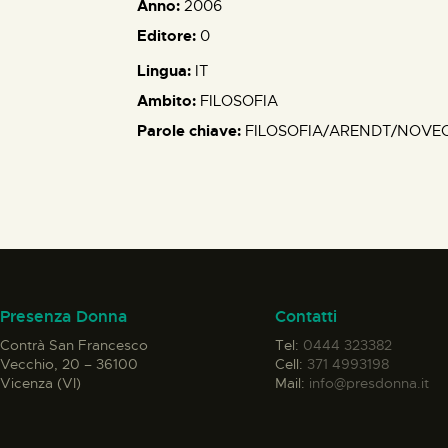
Anno:
2006
Editore:
0
Lingua:
IT
Ambito:
FILOSOFIA
Parole chiave:
FILOSOFIA/ARENDT/NOVEC
Presenza Donna
Contatti
Contrà San Francesco
Tel:
0444 323382
Vecchio, 20 – 36100
Cell:
371 4993198
Vicenza (VI)
Mail:
info@presdonna.it