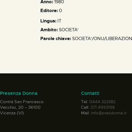
Anno:
1980
Editore:
0
Lingua:
IT
Ambito:
SOCIETA'
Parole chiave:
SOCIETA'/ONU/LIBERAZIO
Presenza Donna
Contatti
Contrà San Francesco
Tel:
0444 323382
Vecchio, 20 – 36100
Cell:
371 4993198
Vicenza (VI)
Mail:
info@presdonna.it