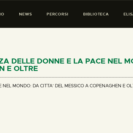
HOME
MO
NEWS
PERCORSI
BIBLIOTECA
ELI
CHI SIAMO
PRESENZA DONNA
NEWS
PERCORSI
ORZA DELLE DONNE E LA PACE NEL M
N E OLTRE
BIBLIOTECA
ELISA SALERNO
E NEL MONDO: DA CITTA’ DEL MESSICO A COPENAGHEN E OL
CONTATTI