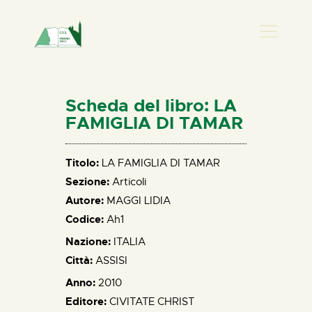
PRESENZA DONNA
HOME
Scheda del libro: LA
CHI SIAMO
FAMIGLIA DI TAMAR
NEWS
PERCORSI
Titolo:
LA FAMIGLIA DI TAMAR
Sezione:
Articoli
BIBLIOTECA
Autore:
MAGGI LIDIA
ELISA SALERNO
Codice:
Ah1
CONTATTI
Nazione:
ITALIA
Città:
ASSISI
Anno:
2010
Editore:
CIVITATE CHRIST