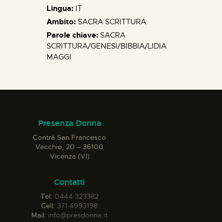
Lingua:
IT
Ambito:
SACRA SCRITTURA
Parole chiave:
SACRA
SCRITTURA/GENESI/BIBBIA/LIDIA
MAGGI
Presenza Donna
Contrà San Francesco
Vecchio, 20 – 36100
Vicenza (VI)
Contatti
Tel:
0444 323382
Cell:
371 4993198
Mail:
info@presdonna.it