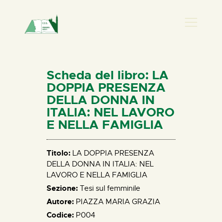
PRESENZA DONNA
HOME
Scheda del libro: LA
CHI SIAMO
DOPPIA PRESENZA
DELLA DONNA IN
NEWS
ITALIA: NEL LAVORO
PERCORSI
E NELLA FAMIGLIA
BIBLIOTECA
ELISA SALERNO
Titolo:
LA DOPPIA PRESENZA
CONTATTI
DELLA DONNA IN ITALIA: NEL
LAVORO E NELLA FAMIGLIA
Sezione:
Tesi sul femminile
Autore:
PIAZZA MARIA GRAZIA
Codice:
P004