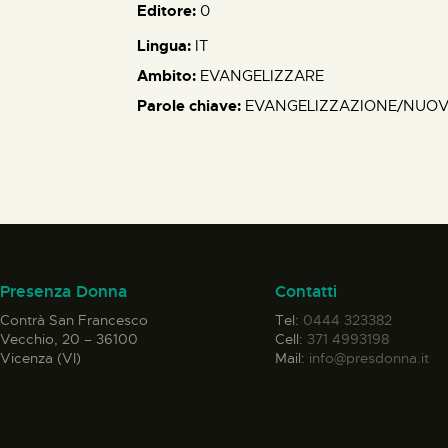
Editore:
0
Lingua:
IT
Ambito:
EVANGELIZZARE
Parole chiave:
EVANGELIZZAZIONE/NUOVO
Presenza Donna
Contatti
Contrà San Francesco
Tel:
0444 323382
Vecchio, 20 – 36100
Cell:
371 4993198
Vicenza (VI)
Mail:
info@presdonna.it