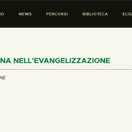
HOME
MO
NEWS
PERCORSI
BIBLIOTECA
ELI
CHI SIAMO
PRESENZA DONNA
NEWS
PERCORSI
DONNA NELL’EVANGELIZZAZIONE
BIBLIOTECA
ONE
ELISA SALERNO
CONTATTI